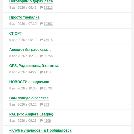
Поговорим о дарах леса
9 авг 2026 в 08:43
18213
Просто трепалка
9 авг 2026 в 07:10
19862
СПОРТ
9 авг 2026 в 00:12
73618
Анекдот бы рассказал.
8 авг 2026 в 15:16
39258
GPS, Радиосвязь, Эхолоты.
8 авг 2026 в 14:27
4110
НОВОСТИ с водоемов
8 авг 2026 в 10:35
13731
Вам поведаю рассказ.
8 авг 2026 в 09:26
763
PAL (Pro Anglers League)
8 авг 2026 в 09:25
4209
«Клуб мучачасов» & Пообщаловск