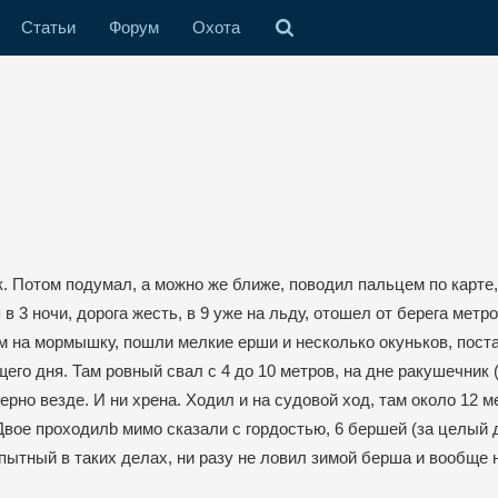
Статьи
Форум
Охота
к. Потом подумал, а можно же ближе, поводил пальцем по карте
 3 ночи, дорога жесть, в 9 уже на льду, отошел от берега метро
ом на мормышку, пошли мелкие ерши и несколько окуньков, пост
щего дня. Там ровный свал с 4 до 10 метров, на дне ракушечник
рно везде. И ни хрена. Ходил и на судовой ход, там около 12 м
вое проходилb мимо сказали с гордостью, 6 бершей (за целый д
пытный в таких делах, ни разу не ловил зимой берша и вообще 