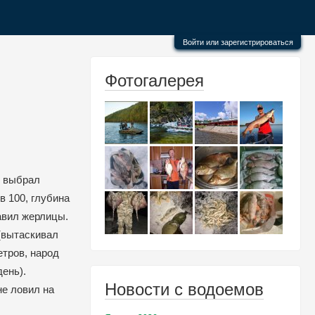
Войти или зарегистрироваться
Фотогалерея
, выбрал
в 100, глубина
авил жерлицы.
 (вытаскивал
етров, народ
ень).
Новости с водоемов
не ловил на