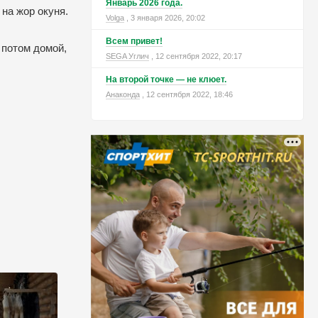
Январь 2026 года.
 на жор окуня.
Volga
, 3 января 2026, 20:02
Всем привет!
 потом домой,
SEGA Углич
, 12 сентября 2022, 20:17
На второй точке — не клюет.
Анаконда
, 12 сентября 2022, 18:46