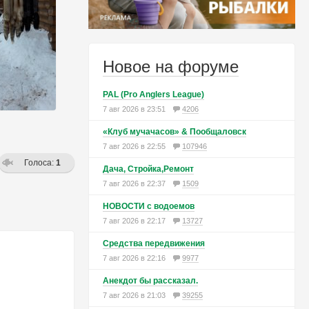
Новое на форуме
PAL (Pro Anglers League)
7 авг 2026 в 23:51
4206
«Клуб мучачасов» & Пообщаловск
7 авг 2026 в 22:55
107946
Голоса:
1
Дача, Стройка,Ремонт
7 авг 2026 в 22:37
1509
НОВОСТИ с водоемов
7 авг 2026 в 22:17
13727
Средства передвижения
7 авг 2026 в 22:16
9977
Анекдот бы рассказал.
7 авг 2026 в 21:03
39255