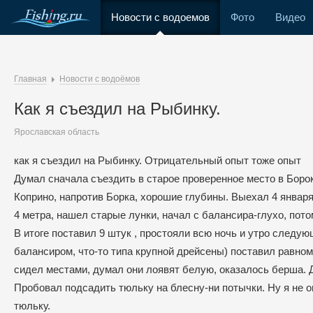
Новости с водоемов
Фото
Видео
Главная
Новости с водоёмов
Как я съездил на Рыбинку.
Ярославская область
как я съездил на Рыбинку. Отрицательный опыт тоже опыт
Думал сначала съездить в старое проверенное место в Боро
Коприно, напротив Борка, хорошие глубины. Выехал 4 января в
4 метра, нашел старые лунки, начал с балансира-глухо, пот
В итоге поставил 9 штук , простояли всю ночь и утро следую
балансиром, что-то типа крупной дрейсены) поставил равноме
сидел местами, думал они лоявят белую, оказалось берша. Д
Пробовал подсадить тюльку на блесну-ни потычки. Ну я не о
тюльку.