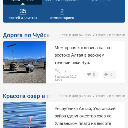
всего записей
новостей с водоемов
фотографий
35
2
статей и заметок
комментариев
Дорога по Чуйской степи на Алтае.
Статьи для рыбака
Отчёты и заметки
Межгорная котловина на юго-
востоке Алтая в верхнем
течении реки Чуя.
Расположена в Кош-Агачском
Evgeny
0
0
районе Республики Алтай.
5 декабря 2017,
14:21
Длина котловины - 70
километров, ширина - 10-40 км.
Красота озер в горах Алтая
Статьи для рыбака
Отчёты и заметки
Дно котловины вогнуто и
находится на высотах 1750-
Республика Алтай, Улаганский
1850 м над уровнем моря.
район где множество озер на
Чуйская степь представляет
Улаганском плато на высоте