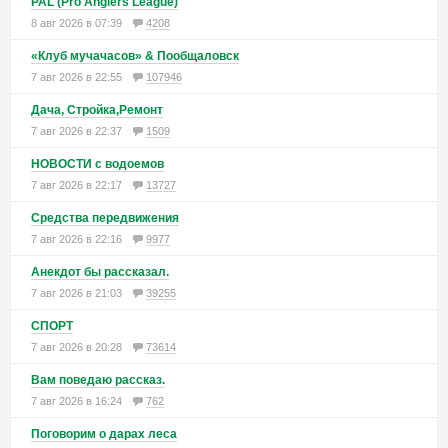
PAL (Pro Anglers League)
8 авг 2026 в 07:39
4208
«Клуб мучачасов» & Пообщаловск
7 авг 2026 в 22:55
107946
Дача, Стройка,Ремонт
7 авг 2026 в 22:37
1509
НОВОСТИ с водоемов
7 авг 2026 в 22:17
13727
Средства передвижения
7 авг 2026 в 22:16
9977
Анекдот бы рассказал.
7 авг 2026 в 21:03
39255
СПОРТ
7 авг 2026 в 20:28
73614
Вам поведаю рассказ.
7 авг 2026 в 16:24
762
Поговорим о дарах леса