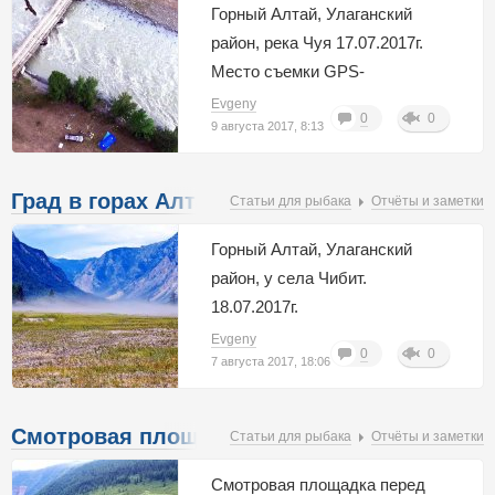
Горный Алтай, Улаганский
район, река Чуя 17.07.2017г.
Место съемки GPS-
координаты: 50.328642,
Evgeny
0
0
87.467991
9 августа 2017, 8:13
Град в горах Алтая. Лето - 2017. Часть - 5.
Статьи для рыбака
Отчёты и заметки
Горный Алтай, Улаганский
район, у села Чибит.
18.07.2017г.
Evgeny
0
0
7 августа 2017, 18:06
Смотровая площадка Кату-Ярык на Алтае.
Статьи для рыбака
Отчёты и заметки
Лето - 2017.Часть - 4.
Смотровая площадка перед