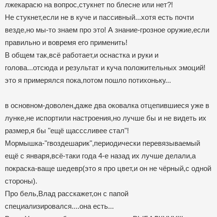
лжекарасю на вопрос,стукнет по блесне или нет?!
Не стукнет,если не в куче и пассивный...хотя есть почти
везде,но мы-то знаем про это! А знание-грозное оружие,если
правильно и вовремя его применить!
В общем так,всё работает,и оснастка и руки и
голова...отсюда и результат и куча положительных эмоций!
это я примерялся пока,потом пошло потихоньку...
в основном-доволен,даже два оковалка отцепившиеся уже в
лунке,не испортили настроения,но лучше бы и не видеть их
размер,я бы "ещё щасссливее стал"!
Мормышка-"гвоздешарик",периодически перевязываемый
ещё с января,всё-таки года 4-е назад их лучше делали,а
покраска-ваще шедевр(это я про цвет,и он не чёрный,с одной
стороны).
Про бель,Влад расскажет,он с папой
специализировался....она есть...