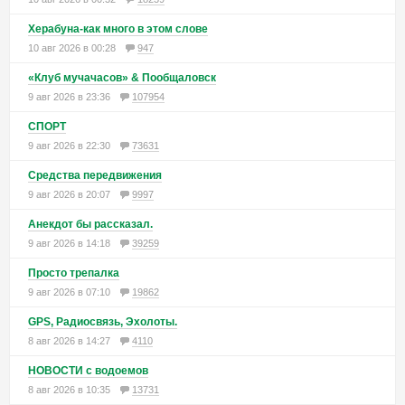
Херабуна-как много в этом слове
10 авг 2026 в 00:28
947
«Клуб мучачасов» & Пообщаловск
9 авг 2026 в 23:36
107954
СПОРТ
9 авг 2026 в 22:30
73631
Средства передвижения
9 авг 2026 в 20:07
9997
Анекдот бы рассказал.
9 авг 2026 в 14:18
39259
Просто трепалка
9 авг 2026 в 07:10
19862
GPS, Радиосвязь, Эхолоты.
8 авг 2026 в 14:27
4110
НОВОСТИ с водоемов
8 авг 2026 в 10:35
13731