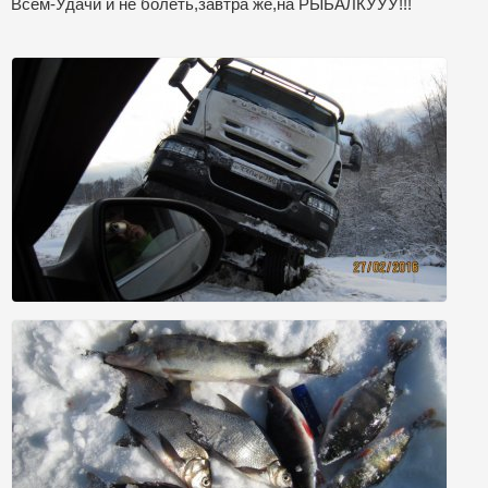
Всем-Удачи и не болеть,завтра же,на РЫБАЛКУУУ!!!