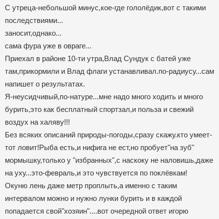
С утреца-небольшой минус,кое-где гололёдик,вот с такими
последствиями...
заносит,однако...
сама фура уже в овраге...
Приехал в районе 10-ти утра,Влад Сундук с батей уже
там,прикормили и Влад флаги устанавливал.по-радиусу...сам
напишет о результатах.
Я-неусидчивый,по-натуре...мне надо много ходить и много
бурить,это как бесплатный спортзал,и польза и свежий
воздух на халяву!!!
Без всяких описаний природы-погоды,сразу скажу.кто умеет-
тот ловит!Рыба есть,и нифига не ест,но пробует"на зуб"
мормышку,только у "избранных",с наскоку не наловишь,даже
на уху...это-февраль,и это чувствуется по поклёвкам!
Окуню лень даже метр проплыть,а именно с таким
интервалом можно и нужно лунки бурить и в каждой
попадается свой"хозяин"....вот очередной ответ игорю