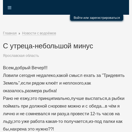
≡
Войти или зарегистрироваться
Главная
Новости с водоёмов
С утреца-небольшой минус
Ярославская область
Всем,добрый Вечер!!!
Ловили сегодня недалеко,какой смысл ехать за "Тридевять
Земель",если рядом клюёт и неплохого,как
оказалось,размера рыбка!
Рано не езжу,это принципиально,лучше выспаться,а рыбки
поймать при должной сноровке можно и с обеда...в чём я
лично и не сомневался ни разу,а провести 12-ть часов на
льду,это уже работа какая-то получается,из-под палки как
бы,нахрена это нужно??!