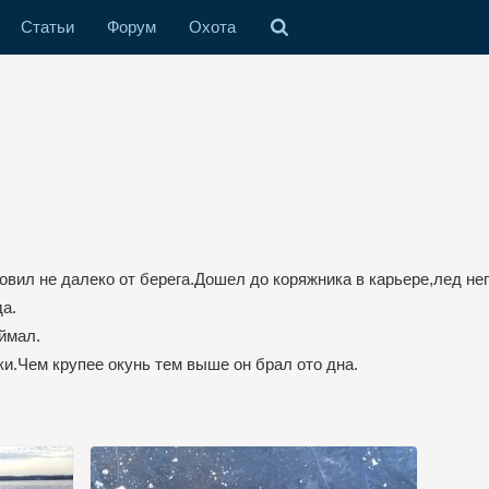
Статьи
Форум
Охота
овил не далеко от берега.Дошел до коряжника в карьере,лед не
да.
ймал.
и.Чем крупее окунь тем выше он брал ото дна.