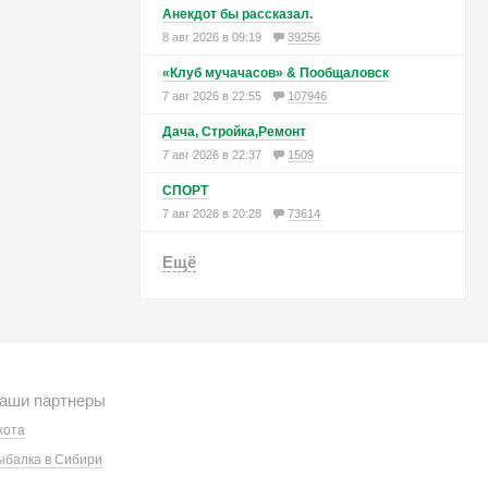
Анекдот бы рассказал.
8 авг 2026 в 09:19
39256
«Клуб мучачасов» & Пообщаловск
7 авг 2026 в 22:55
107946
Дача, Стройка,Ремонт
7 авг 2026 в 22:37
1509
СПОРТ
7 авг 2026 в 20:28
73614
Ещё
аши партнеры
хота
ыбалка в Сибири