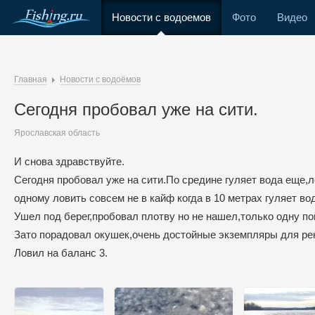
Новости с водоемов
Фото
Видео
Главная
Новости с водоёмов
Сегодня пробовал уже на сити.
Ярославская область
И снова здравствуйте.
Сегодня пробовал уже на сити.По средине гуляет вода еще,л
одному ловить совсем не в кайф когда в 10 метрах гуляет во
Ушел под берег,пробовал плотву но не нашел,только одну по
Зато порадовал окушек,очень достойные экземпляры для рек
Ловил на баланс 3.