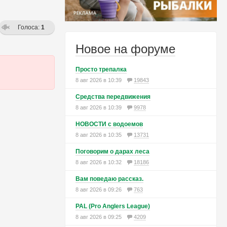
Голоса:
1
Новое на форуме
Просто трепалка
8 авг 2026 в 10:39
19843
Средства передвижения
8 авг 2026 в 10:39
9978
НОВОСТИ с водоемов
8 авг 2026 в 10:35
13731
Поговорим о дарах леса
8 авг 2026 в 10:32
18186
Вам поведаю рассказ.
8 авг 2026 в 09:26
763
PAL (Pro Anglers League)
8 авг 2026 в 09:25
4209