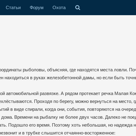
Статьи
Форум
Охота
оординаты рыболовы, объясняя, где находятся места ловли. По
ен находиться в руках железобетонной дамы, но если быть точн
мой автомобильной развязке. А рядом протекает речка Малая Ко
ехлёстываются. Проходя по берегу, можно вернуться на место, г
тий в виде спирали, когда они, события, повторяются на очеред
 дома. Времени на рыбалку не более двух часов. Далеко не пое
ать. Подошло его время. Поэтому хоть небольшая, но надежда н
трезвонит и в трубке слышится отчаянно-восторженное: