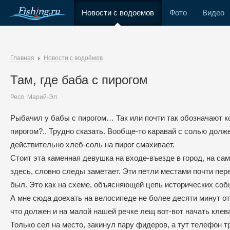
Новости с водоемов
Фото
Видео
Главная
Новости с водоёмов
Там, где баба с пирогом
Респ. Марий-Эл
Рыбачил у бабы с пирогом… Так или почти так обозначают к
пирогом?.. Трудно сказать. Вообще-то каравай с солью долж
действительно хлеб-соль на пирог смахивает.
Стоит эта каменная девушка на входе-въезде в город, на са
здесь, словно следы заметает. Эти петли местами почти пер
был. Это как на схеме, объясняющей цепь исторических собы
А мне сюда доехать на велосипеде не более десяти минут от
что должен и на малой нашей речке лещ вот-вот начать клев
Только сел на место, закинул пару фидеров, а тут телефон 