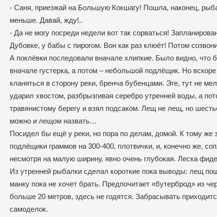
- Саня, приезжай на Большую Кокшагу! Пошла, наконец, рыба
меньше. Давай, жду!..
- Да не могу посреди недели вот так сорваться! Запланиров
Дубовке, у бабы с пирогом. Вон как раз клюёт! Потом созво
А поклёвки последовали вначале хлипкие. Было видно, что б
вначале густерка, а потом – небольшой подлёщик. Но вскоре
кланяться в сторону реки, бренча бубенцами. Эге, тут не м
ударил хвостом, разбрызгивая серебро утренней воды, а пот
травянистому берегу и взял подсаком. Лещ не лещ, но шест
можно и лещом назвать…
Посидел бы ещё у реки, но пора по делам, домой. К тому же 
подлёщики граммов на 300-400, плотвички, и, конечно же, со
несмотря на малую ширину, явно очень глубокая. Леска фиде
Из утренней рыбалки сделал короткие пока выводы: лещ пошё
манку пока не хочет брать. Предпочитает «бутерброд» из ч
больше 20 метров, здесь не годятся. Забрасывать приходит
самоделок.