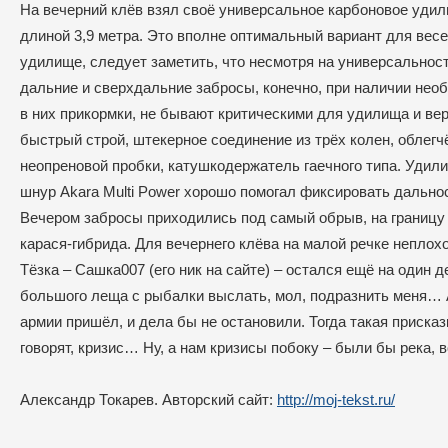
На вечерний клёв взял своё универсальное карбоновое удили
длиной 3,9 метра. Это вполне оптимальный вариант для вес
удилище, следует заметить, что несмотря на универсально
дальние и сверхдальние забросы, конечно, при наличии нео
в них прикормки, не бывают критическими для удилища и вер
быстрый строй, штекерное соединение из трёх колен, облегч
неопреновой пробки, катушкодержатель гаечного типа. Удил
шнур Akara Multi Power хорошо помогал фиксировать дально
Вечером забросы приходились под самый обрыв, на границу
карася-гибрида. Для вечернего клёва на малой речке неплохо
Тёзка – Сашка007 (его ник на сайте) – остался ещё на один 
большого леща с рыбалки выслать, мол, подразнить меня… А 
армии пришёл, и дела бы не остановили. Тогда такая присказ
говорят, кризис… Ну, а нам кризисы побоку – были бы река,
Александр Токарев. Авторский сайт:
http://moj-tekst.ru/