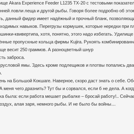
ще Akara Experience Feeder L1235 TX-20 с тестовыми показате
енней ловли леща и другой рыбы. Говоря более подробно об эт
сть, данный фидер имеет надёжный и прочный бланк, позволяющ
бходимых навыков. Перегрузы кормушек, которые нередки при п
шинки-квивертипа, хотя, понятно, этого надо избегать. Удилище
ённые пропускные кольца фирмы Kujira. Рукоять комбинированна
ище весит 250 граммов. А разноцветный шнур
сть заброса.
 русловой ямы. Здесь кроме подлещиков и плотвы попались дв
.
день на Большой Кокшаге. Наверное, скоро даст знать о себе. О
меня чего дразнить? Тут бы и сорвался, если б не дела. А когд
ка была: если работа мешает рыбалке – бросай работу!.. Сейчас
 воздух, алая заря, немного рыбы. И не было бы войны…