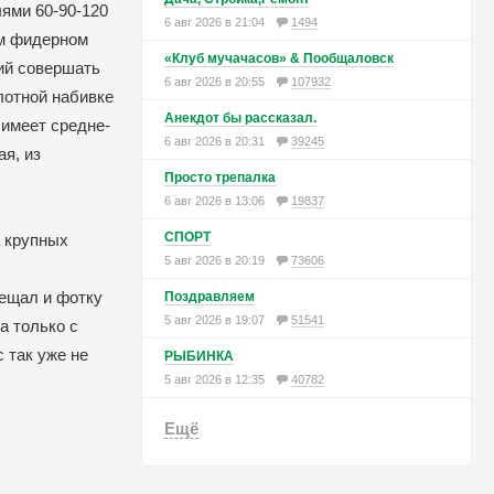
лями 60-90-120
6 авг 2026 в 21:04
1494
ом фидерном
«Клуб мучачасов» & Пообщаловск
ий совершать
6 авг 2026 в 20:55
107932
лотной набивке
Анекдот бы рассказал.
 имеет средне-
6 авг 2026 в 20:31
39245
я, из
Просто трепалка
6 авг 2026 в 13:06
19837
СПОРТ
а крупных
5 авг 2026 в 20:19
73606
бещал и фотку
Поздравляем
5 авг 2026 в 19:07
51541
а только с
 так уже не
РЫБИНКА
5 авг 2026 в 12:35
40782
Ещё