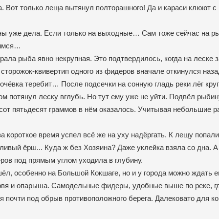
. Вот только леща вытянул полторашного! Да и караси клюют с 
аны уже дела. Если только на выходные… Сам тоже сейчас на р
нимся…
рала рыба явно некрупная. Это подтвердилось, когда на леске
 сторожок-квивертип одного из фидеров вначале откинулся назад
елочёвка теребит… После подсечки на сонную гладь реки лёг кр
ом потянул леску вглубь. Но тут ему уже не уйти. Подвёл рыбин
ьсот пятьдесят граммов в нём оказалось. Учитывая небольшие р
за короткое время успел всё же на уху надёргать. К лещу попали
пливый ёрш... Куда ж без Хозяина? Даже уклейка взяла со дна. А
ров под прямым углом уходила в глубину.
л, особенно на Большой Кокшаге, но и у города можно ждать е
ервя и опарыша. Самодельные фидеры, удобные выше по реке, г
ся почти под обрыв противоположного берега. Далековато для к