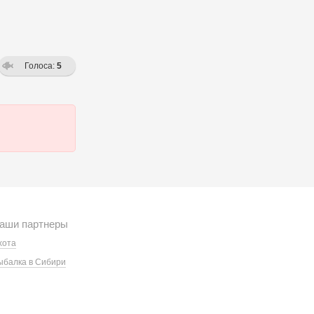
Голоса:
5
аши партнеры
хота
ыбалка в Сибири