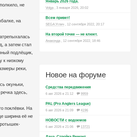
Январь 2026 года.
полкило, не
Volga
, 3 января 2026, 20:02
Всем привет!
ыбалке, на
SEGA Углич
, 12 сентября 2022, 20:17
На второй точке — не клюет.
 затрепыхалась
Анаконда
, 12 сентября 2022, 18:46
, а затем стал
упный подлёщик,
у к низкому
азмеры реки,
Новое на форуме
сь окуньки,
Средства передвижения
 речка здесь,
6 авг 2026 в 21:12
9959
PAL (Pro Anglers League)
го поклёвки. На
6 авг 2026 в 21:09
4196
де ширина её не
НОВОСТИ с водоемов
оротышек-
6 авг 2026 в 21:06
13721
Дача, Стройка,Ремонт