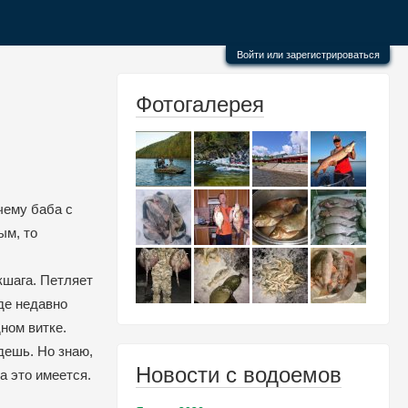
Войти или зарегистрироваться
Фотогалерея
чему баба с
ым, то
кшага. Петляет
де недавно
ном витке.
дешь. Но знаю,
Новости с водоемов
а это имеется.