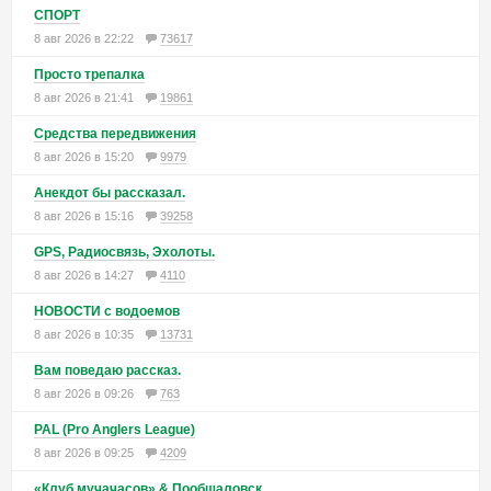
СПОРТ
8 авг 2026 в 22:22
73617
Просто трепалка
8 авг 2026 в 21:41
19861
Средства передвижения
8 авг 2026 в 15:20
9979
Анекдот бы рассказал.
8 авг 2026 в 15:16
39258
GPS, Радиосвязь, Эхолоты.
8 авг 2026 в 14:27
4110
НОВОСТИ с водоемов
8 авг 2026 в 10:35
13731
Вам поведаю рассказ.
8 авг 2026 в 09:26
763
PAL (Pro Anglers League)
8 авг 2026 в 09:25
4209
«Клуб мучачасов» & Пообщаловск