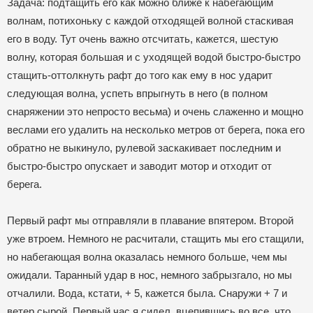
Задача: подтащить его как можно ближе к набегающим
волнам, потихоньку с каждой отходящей волной стаскивая
его в воду. Тут очень важно отсчитать, кажется, шестую
волну, которая большая и с уходящей водой быстро-быстро
стащить-оттолкнуть рафт до того как ему в нос ударит
следующая волна, успеть впрыгнуть в него (в полном
снаряжении это непросто весьма) и очень слаженно и мощно
веслами его удалить на несколько метров от берега, пока его
обратно не выкинуло, рулевой заскакивает последним и
быстро-быстро опускает и заводит мотор и отходит от
берега.
Первый рафт мы отправляли в плавание впятером. Второй
уже втроем. Немного не расчитали, стащить мы его стащили,
но набегающая волна оказалась немного больше, чем мы
ожидали. Таранный удар в нос, немного забрызгало, но мы
отчалили. Вода, кстати, + 5, кажется была. Снаружи + 7 и
ветер сырой. Первый час я сидел, вцепившись во все, что