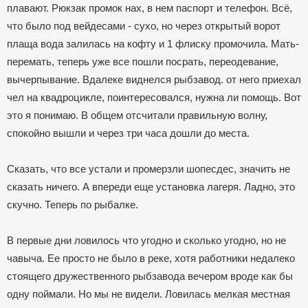
плавают. Рюкзак промок нах, в нем паспорт и телефон. Всё,
что было под вейдесами - сухо, но через открытый ворот
плаща вода залилась на кофту и 1 флиску промочила. Мать-
перемать, теперь уже все пошли посрать, переодевание,
вычерпывание. Вдалеке виднелся рыбзавод. от него приехал
чел на квадроцикле, поинтересовался, нужна ли помощь. Вот
это я понимаю. В общем отсчитали правильную волну,
спокойно вышли и через три часа дошли до места.
Сказать, что все устали и промерзли шопесдес, значить не
сказать ничего. А впереди еще установка лагеря. Ладно, это
скучно. Теперь по рыбалке.
В первые дни ловилось что угодно и сколько угодно, но не
чавыча. Ее просто не было в реке, хотя работники недалеко
стоящего дружественного рыбзавода вечером вроде как бы
одну поймали. Но мы не видели. Ловилась мелкая местная