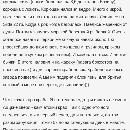
кунджа, сима (самая большая на 3,6 досталась Базину),
корюшка с локоть. Корюшки наловил ведро. Много с икрой,
после засолки она стала похожа на минтаевую. Ловил ее на
Silda 22 гр. Когда в рот, когда багрилась. Наелись жаренной от
души. Потом я занялся морской береговой рыбалкой. Очень
хотелось наваги и первой же клюнула навага около 1 кг
(простейшая донная снасть с концевым грузилом, крюком
побольше и куском рыбы на нем). И камбала потом. И черти-
бычки. В итоге наловил и на жареху (навага божественна,
лососина нах) и для зарядки краболовок. Краболовки нам с
завода привезли. А мы им подарили блок пены для бритья,
который в море при переходе выловили))))
Что сказать про краба. Я его теперь года три видеть не смогу.
Аццкие звери - камчатский краб. Там с одной-то ноги
наедаешься, а я в первый вечер, да и не только я, аж три
разом забубонил. Тяжко было на следующий день в животе.
После установки краболовок примерно километрах в трех от