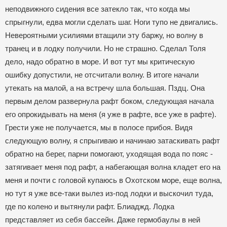
неподвижного сидения все затекло так, что когда мы
спрыгнули, едва могли сделать шаг. Ноги тупо не двигались.
Невероятными усилиями втащили эту баржу, но волну в
транец и в лодку получили. Но не страшно. Сделал Толя
дело, надо обратно в море. И вот тут мы критическую
ошибку допустили, не отсчитали волну. В итоге начали
утекать на малой, а на встречу шла большая. Пздц. Она
первым делом развернула рафт боком, следующая начала
его опрокидывать на меня (я уже в рафте, все уже в рафте).
Грести уже не получается, мы в полосе прибоя. Видя
следующую волну, я спрыгиваю и начинаю затаскивать рафт
обратно на берег, парни помогают, уходящая вода по пояс -
затягивает меня под рафт, а набегающая волна кладет его на
меня и почти с головой купаюсь в Охотском море, еще волна,
но тут я уже все-таки вылез из-под лодки и выскочил туда,
где по колено и вытянули рафт. Блиаджд. Лодка
представляет из себя бассейн. Даже гермобаулы в ней