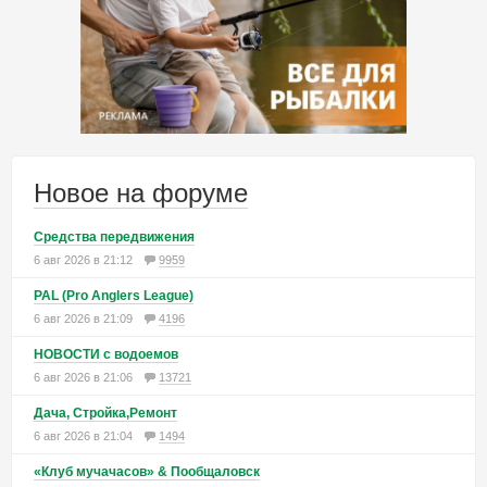
Новое на форуме
Средства передвижения
6 авг 2026 в 21:12
9959
PAL (Pro Anglers League)
6 авг 2026 в 21:09
4196
НОВОСТИ с водоемов
6 авг 2026 в 21:06
13721
Дача, Стройка,Ремонт
6 авг 2026 в 21:04
1494
«Клуб мучачасов» & Пообщаловск