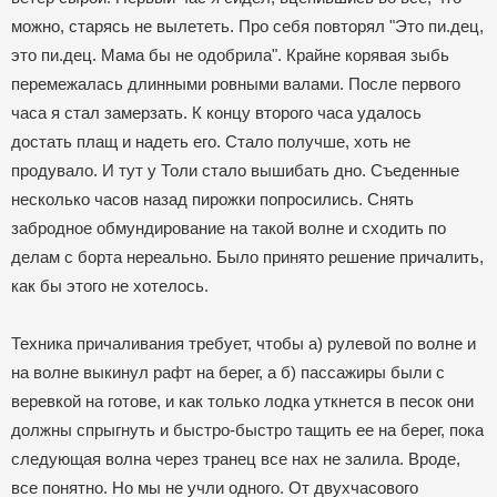
можно, старясь не вылететь. Про себя повторял "Это пи.дец,
это пи.дец. Мама бы не одобрила". Крайне корявая зыбь
перемежалась длинными ровными валами. После первого
часа я стал замерзать. К концу второго часа удалось
достать плащ и надеть его. Стало получше, хоть не
продувало. И тут у Толи стало вышибать дно. Съеденные
несколько часов назад пирожки попросились. Снять
забродное обмундирование на такой волне и сходить по
делам с борта нереально. Было принято решение причалить,
как бы этого не хотелось.
Техника причаливания требует, чтобы а) рулевой по волне и
на волне выкинул рафт на берег, а б) пассажиры были с
веревкой на готове, и как только лодка уткнется в песок они
должны спрыгнуть и быстро-быстро тащить ее на берег, пока
следующая волна через транец все нах не залила. Вроде,
все понятно. Но мы не учли одного. От двухчасового