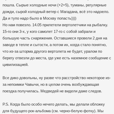
пошла. Сырые холодные ночи (+2+5), туманы, регулярные
дожди, сырой холодный ветер с Магадана, всё это надоело.
Да и тупо надо было в Москву попасть))))
Но нам повезло. 14.05 прилетели вертолетчики на рыбалку.
15-го они 3-х, у кого самолет 17-го с собой забрали и
большую часть снаряжения. Оставшиеся провели 2 дня на
заводе в тепле и сытости, а потом их, когда стало понятно,
что из-за шторма другого вертолета не будет, уралом по
берегу отвезли до места, где уже есть наземное сообщение с
цивилизацией.
Все дико довольны, ну разве что расстройство некоторое из-
за непоимки Чавычи, но в целом очень возбуждающая
поездка получилась. Медведей не видели даже следов.
P.S. Когда было особо нечего делать, мы делали обложку
для будущего рок-альбома (см. черно-белую фотку). Мы